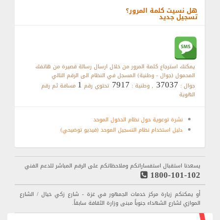
هل نسيت كلمة المرور؟
تسجيل جديد
يمكنك استرجاع كلمة المرور من خلال ارسال رسالة قصيرة من هاتفك
المحمول (جوال - وطنية) المسجل في النظام الى الرقم التالي
1
7917
37037
جوال :
, وطنية :
تحتوي رقم
مسافة ثم رقم
الهوية
نشرة توعوية حول نظام الدخول الموحد
دليل استخدام نظام التسجيل الموحد (فيديو توضيحي)
يسعدنا استقبال استفساراتكم وملاحظاتكم على الرقم المباشر للدعم الفني
1800-101-102
أو يمكنكم زيارة مركز خدمات الجمهور في غزة - شارع زكي خيال / الشارع
الموازي لشارع الشهداء جنوباً مبنى وزارة الثقافة سابقاً.