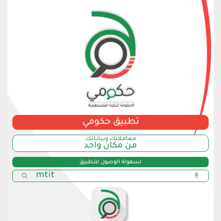
تطبيق حكومي
مـعامـلاتك وبـيـانـاتـك
من مكان واحد
لسهولة الوصول للتطبيق
mtit